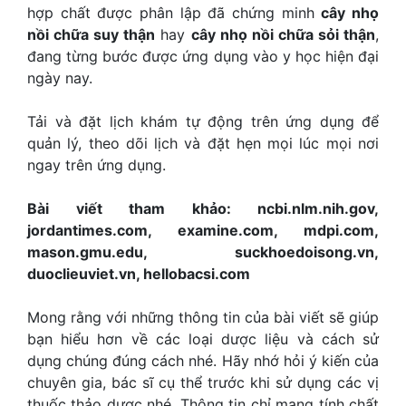
hợp chất được phân lập đã chứng minh
cây nhọ
nồi chữa suy thận
hay
cây nhọ nồi chữa sỏi thận
,
đang từng bước được ứng dụng vào y học hiện đại
ngày nay.
Tải và đặt lịch khám tự động trên ứng dụng để
quản lý, theo dõi lịch và đặt hẹn mọi lúc mọi nơi
ngay trên ứng dụng.
Bài viết tham khảo: ncbi.nlm.nih.gov,
jordantimes.com, examine.com, mdpi.com,
mason.gmu.edu, suckhoedoisong.vn,
duoclieuviet.vn, hellobacsi.com
Mong rằng với những thông tin của bài viết sẽ giúp
bạn hiểu hơn về các loại dược liệu và cách sử
dụng chúng đúng cách nhé. Hãy nhớ hỏi ý kiến của
chuyên gia, bác sĩ cụ thể trước khi sử dụng các vị
thuốc thảo dược nhé. Thông tin chỉ mang tính chất