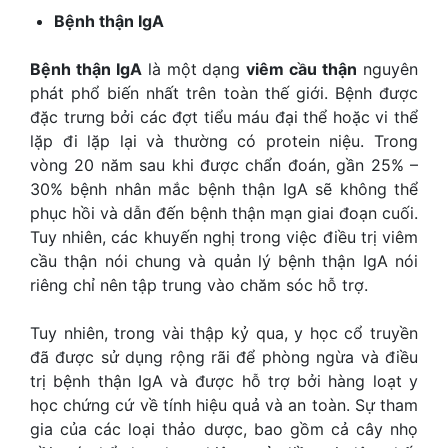
Bệnh thận IgA
Bệnh thận IgA
là một dạng
viêm cầu thận
nguyên
phát phổ biến nhất trên toàn thế giới. Bệnh được
đặc trưng bởi các đợt tiểu máu đại thể hoặc vi thể
lặp đi lặp lại và thường có protein niệu. Trong
vòng 20 năm sau khi được chẩn đoán, gần 25% –
30% bệnh nhân mắc bệnh thận IgA sẽ không thể
phục hồi và dẫn đến bệnh thận mạn giai đoạn cuối.
Tuy nhiên, các khuyến nghị trong việc điều trị viêm
cầu thận nói chung và quản lý bệnh thận IgA nói
riêng chỉ nên tập trung vào chăm sóc hỗ trợ.
Tuy nhiên, trong vài thập kỷ qua, y học cổ truyền
đã được sử dụng rộng rãi để phòng ngừa và điều
trị bệnh thận IgA và được hỗ trợ bởi hàng loạt y
học chứng cứ về tính hiệu quả và an toàn. Sự tham
gia của các loại thảo dược, bao gồm cả cây nhọ