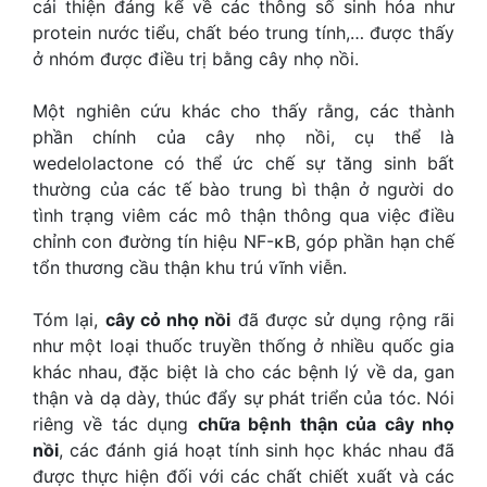
cải thiện đáng kể về các thông số sinh hóa như
protein nước tiểu, chất béo trung tính,… được thấy
ở nhóm được điều trị bằng cây nhọ nồi.
Một nghiên cứu khác cho thấy rằng, các thành
phần chính của cây nhọ nồi, cụ thể là
wedelolactone có thể ức chế sự tăng sinh bất
thường của các tế bào trung bì thận ở người do
tình trạng viêm các mô thận thông qua việc điều
chỉnh con đường tín hiệu NF-κB, góp phần hạn chế
tổn thương cầu thận khu trú vĩnh viễn.
Tóm lại,
cây cỏ nhọ nồi
đã được sử dụng rộng rãi
như một loại thuốc truyền thống ở nhiều quốc gia
khác nhau, đặc biệt là cho các bệnh lý về da, gan
thận và dạ dày, thúc đẩy sự phát triển của tóc. Nói
riêng về tác dụng
chữa bệnh thận của cây nhọ
nồi
, các đánh giá hoạt tính sinh học khác nhau đã
được thực hiện đối với các chất chiết xuất và các