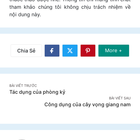
tham khảo chúng tôi không chịu trách nhiệm về
nội dung này.
Share Mor
More +
Chia Sẻ
Share
Share
Share
on
on
on
Facebook
Twitter
Pinterest
Post
BÀI VIẾT TRƯỚC
Tác dụng của phòng kỷ
navigation
BÀI VIẾT SAU
Công dụng của cây vọng giang nam