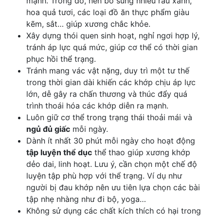
mạnh. Trong đó, nên bổ sung nhiều rau xanh,
hoa quả tươi, các loại đồ ăn thực phẩm giàu
kẽm, sắt… giúp xương chắc khỏe.
Xây dựng thói quen sinh hoạt, nghỉ ngơi hợp lý,
tránh áp lực quá mức, giúp cơ thể có thời gian
phục hồi thể trạng.
Tránh mang vác vật nặng, duy trì một tư thế
trong thời gian dài khiến các khớp chịu áp lực
lớn, dễ gây ra chấn thương và thúc đẩy quá
trình thoái hóa các khớp diễn ra mạnh.
Luôn giữ cơ thể trong trạng thái thoải mái và
ngủ đủ giấc
mỗi ngày.
Dành ít nhất 30 phút mỗi ngày cho hoạt động
tập luyện thể dục
thể thao giúp xương khớp
dẻo dai, linh hoạt. Lưu ý, cần chọn một chế độ
luyện tập phù hợp với thể trạng. Ví dụ như
người bị đau khớp nên ưu tiên lựa chọn các bài
tập nhẹ nhàng như đi bộ, yoga…
Không sử dụng các chất kích thích có hại trong