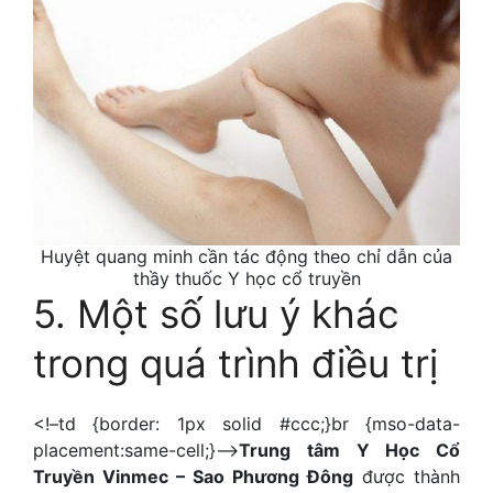
Huyệt quang minh cần tác động theo chỉ dẫn của
thầy thuốc Y học cổ truyền
5. Một số lưu ý khác
trong quá trình điều trị
<!–td {border: 1px solid #ccc;}br {mso-data-
placement:same-cell;}–>
Trung tâm Y Học Cổ
Truyền Vinmec – Sao Phương Đông
được thành