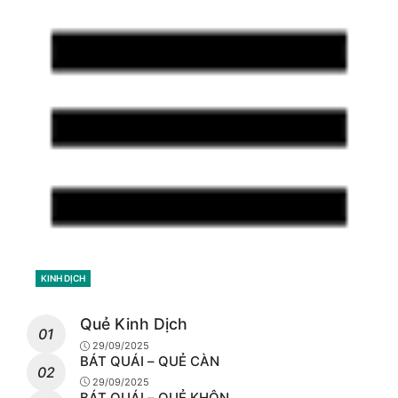
CATEGORIES
KINH DỊCH
Quẻ Kinh Dịch
29/09/2025
BÁT QUÁI – QUẺ CÀN
29/09/2025
BÁT QUÁI – QUẺ KHÔN