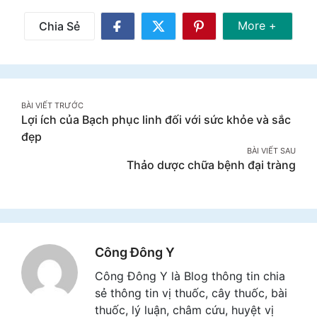
Share Mor
More +
Chia Sẻ
Share
Share
Share
on
on
on
Facebook
Twitter
Pinterest
Post
BÀI VIẾT TRƯỚC
Lợi ích của Bạch phục linh đối với sức khỏe và sắc
navigation
đẹp
BÀI VIẾT SAU
Thảo dược chữa bệnh đại tràng
Công Đông Y
Công Đông Y là Blog thông tin chia
sẻ thông tin vị thuốc, cây thuốc, bài
thuốc, lý luận, châm cứu, huyệt vị